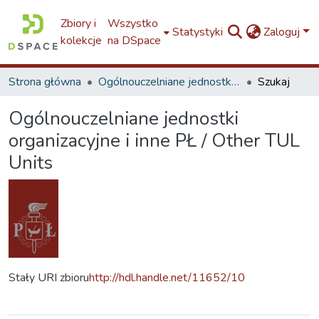
Zbiory i
Wszystko
Statystyki
Zaloguj
kolekcje
na DSpace
Strona główna
Ogólnouczelniane jednostki organizacyjne i inne PŁ / Other TUL Units
Szukaj
Ogólnouczelniane jednostki
organizacyjne i inne PŁ / Other TUL
Units
Stały URI zbioru
http://hdl.handle.net/11652/10