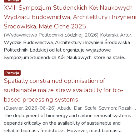
XVIII Sympozjum Studenckich Kół Naukowych
Wydziału Budownictwa, Architektury i Inżynierii
Środowiska, Małe Ciche 2025
(
Wydawnictwo Politechniki Łódzkiej
,
2026
)
Kotarski, Artur
(Red.)
Wydział Budownictwa, Architektury i Inżynierii Środowiska
Politechniki Łódzkiej od lat organizuje wyjazdowe
Sympozjum Studenckich Kół Naukowych, które na stałe
wpisało się w kalendarz wydarzeń wydziałowych. Spotkania
Item type:
,
te stanowią okazję do prezentacji dorobku Kół Naukowych,
Pozycja
wymiany doświadczeń oraz integracji środowiska
Spatially constrained optimisation of
studenckiego i kadry akademickiej. XVIII Sympozjum Kół
sustainable maize straw availability for bio-
Naukowych odbyło się w dniach 16–18 października 2025
based processing systems
roku w malowniczej miejscowości Małe Ciche. Wydarzenie
(
Elsevier
,
2026-06-26
)
Abudu, Dan
;
Szufa, Szymon
;
Rozakis,
zgromadziło przedstawicieli sześciu Studenckich Kół
Stelios
The deployment of bioenergy and carbon removal systems
;
Piersa, Piotr
;
Borzęcka, Magdalena
;
Mocny, Krystian
;
Naukowych: „IX Piętro”, „Wentylator”, „Kąt”, „Inginir”, „Cirkula”
Onwudili, Jude A.
depends critically on the availability of sustainable and
;
Energy and Bioproducts Research Institute,
oraz „Żuraw”, a także członków Wydziałowej Rady
Aston University. Abudu, Dan.
reliable biomass feedstocks. However, most biomass
;
Faculty of Process and
Samorządu.
Environmental Engineering, Lodz University of Technology.
assessments rest on theoretical, technical or even economic