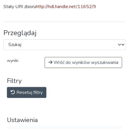
Stały URI zbioru
http://hdl.handle.net/11652/9
Przeglądaj
wyniki
Wróć do wyników wyszukiwania
Filtry
Resetuj filtry
Ustawienia