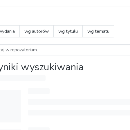
wydania
wg autorów
wg tytułu
wg tematu
niki wyszukiwania