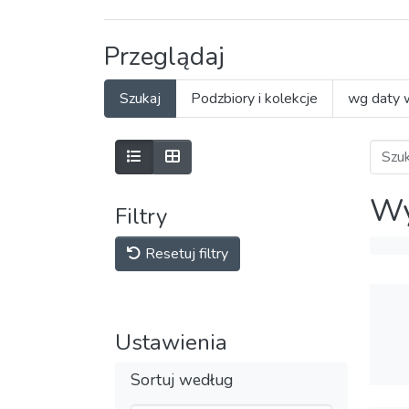
Przeglądaj
Szukaj
Podzbiory i kolekcje
wg daty 
Wy
Filtry
Resetuj filtry
Ustawienia
Sortuj według