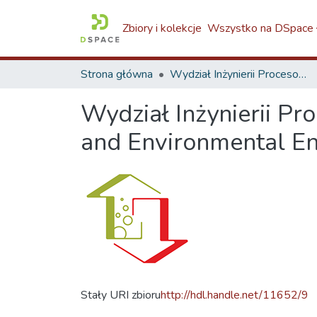
Zbiory i kolekcje
Wszystko na DSpace
Strona główna
Wydział Inżynierii Procesowej i Ochrony Środowiska / Faculty of Process and Environmental Engineering / W9
Wydział Inżynierii Pr
and Environmental En
Stały URI zbioru
http://hdl.handle.net/11652/9