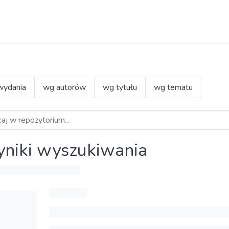
wydania
wg autorów
wg tytułu
wg tematu
niki wyszukiwania