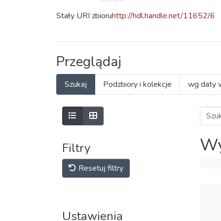
Stały URI zbioru
http://hdl.handle.net/11652/6
Przeglądaj
Szukaj
Podzbiory i kolekcje
wg daty 
Wy
Filtry
Resetuj filtry
Ustawienia