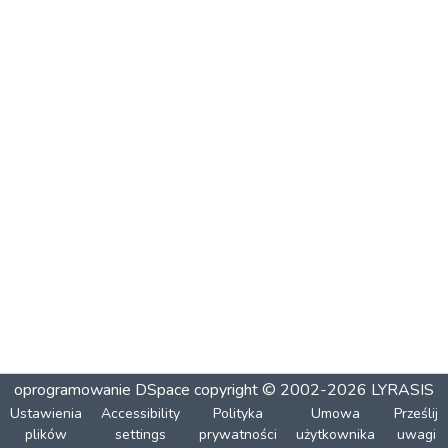
oprogramowanie DSpace
copyright © 2002-2026
LYRASIS
Ustawienia
Accessibility
Polityka
Umowa
Prześlij
plików
settings
prywatności
użytkownika
uwagi