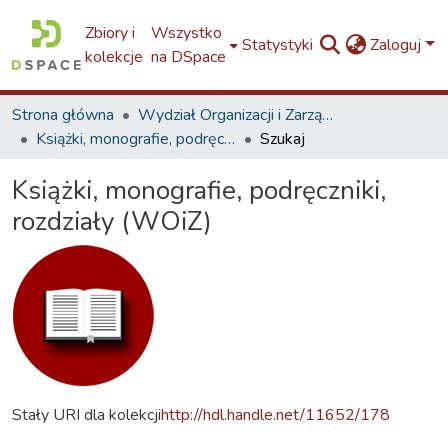
Zbiory i
Wszystko
Statystyki
Zaloguj
kolekcje
na DSpace
Strona główna
Wydział Organizacji i Zarządzania / Faculty of Organization and Management / W8
Książki, monografie, podręczniki, rozdziały (WOiZ)
Szukaj
Książki, monografie, podręczniki,
rozdziały (WOiZ)
Stały URI dla kolekcji
http://hdl.handle.net/11652/178