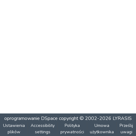
oprogramowanie DSpace
copyright © 2002-2026
LYRASIS
Ustawienia
Accessibility
Polityka
Umowa
Prześlij
plików
settings
prywatności
użytkownika
uwagi