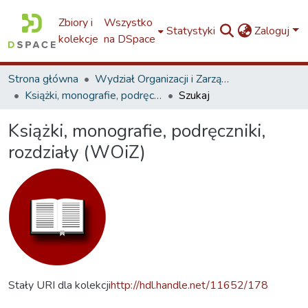
Zbiory i
Wszystko
Statystyki
Zaloguj
kolekcje
na DSpace
Strona główna
Wydział Organizacji i Zarządzania / Faculty of Organization and Management / W8
Książki, monografie, podręczniki, rozdziały (WOiZ)
Szukaj
Książki, monografie, podręczniki,
rozdziały (WOiZ)
Stały URI dla kolekcji
http://hdl.handle.net/11652/178