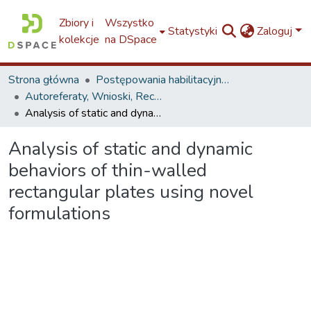
Zbiory i
Wszystko
Statystyki
Zaloguj
kolekcje
na DSpace
Strona główna
Postępowania habilitacyjne / Post-doctoral Dissertations - proceedings
Autoreferaty, Wnioski, Recenzje
Analysis of static and dynamic behaviors of thin-walled rectangular plates using novel formulations
Analysis of static and dynamic
behaviors of thin-walled
rectangular plates using novel
formulations