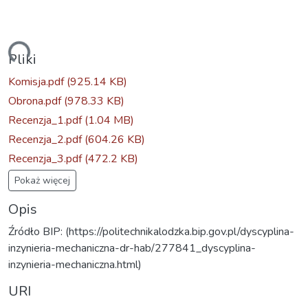
dowanie...
Pliki
Komisja.pdf
(925.14 KB)
Obrona.pdf
(978.33 KB)
Recenzja_1.pdf
(1.04 MB)
Recenzja_2.pdf
(604.26 KB)
Recenzja_3.pdf
(472.2 KB)
Pokaż więcej
Opis
Źródło BIP: (https://politechnikalodzka.bip.gov.pl/dyscyplina-
inzynieria-mechaniczna-dr-hab/277841_dyscyplina-
inzynieria-mechaniczna.html)
URI