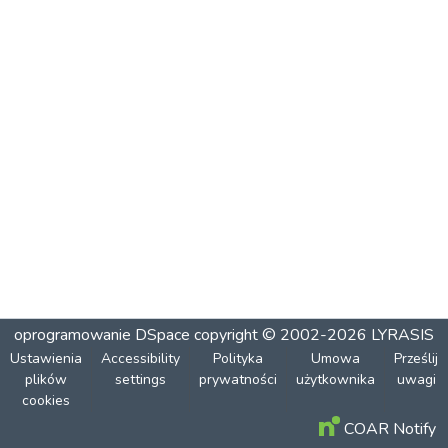
oprogramowanie DSpace
copyright © 2002-2026
LYRASIS
Ustawienia
Accessibility
Polityka
Umowa
Prześlij
plików
settings
prywatności
użytkownika
uwagi
cookies
COAR Notify