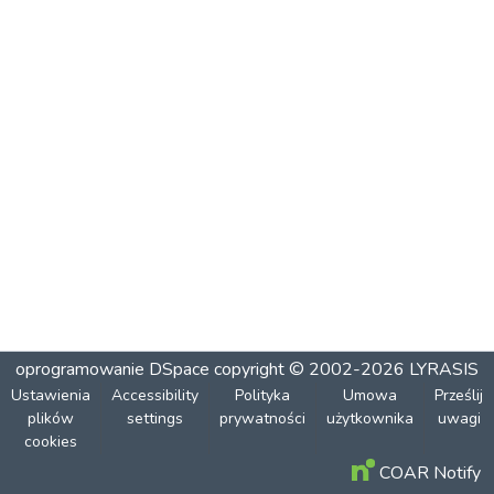
oprogramowanie DSpace
copyright © 2002-2026
LYRASIS
Ustawienia
Accessibility
Polityka
Umowa
Prześlij
plików
settings
prywatności
użytkownika
uwagi
cookies
COAR Notify