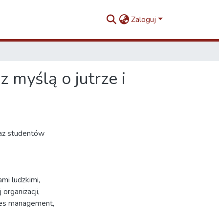
Zaloguj
 myślą o jutrze i
raz studentów
ami ludzkimi
,
organizacji
,
ces management
,