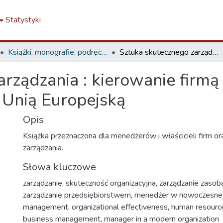
Statystyki
Książki, monografie, podręczniki, rozdziały (WOiZ)
Sztuka skutecznego zarządzania : kierowanie firmą z myślą o jutrze i procesach integracji z Unią Europejską
rządzania : kierowanie firmą z
z Unią Europejską
Opis
Książka przeznaczona dla menedżerów i właścicieli firm o
zarządzania.
Słowa kluczowe
zarządzanie
,
skuteczność organizacyjna
,
zarządzanie zasob
zarządzanie przedsiębiorstwem
,
menedżer w nowoczesnej 
management
,
organizational effectiveness
,
human resour
business management
,
manager in a modern organization