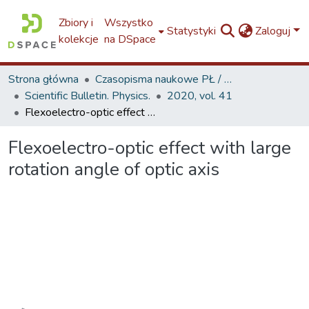
Zbiory i
Wszystko
Statystyki
Zaloguj
kolekcje
na DSpace
Strona główna
Czasopisma naukowe PŁ / TUL Scientific Journals
Scientific Bulletin. Physics.
2020, vol. 41
Flexoelectro-optic effect with large rotation angle of optic axis
Flexoelectro-optic effect with large
rotation angle of optic axis
Ładowanie...