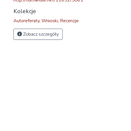
http://hdl.handle.net/11652/5861
Kolekcje
Autoreferaty, Wnioski, Recenzje
Zobacz szczegóły