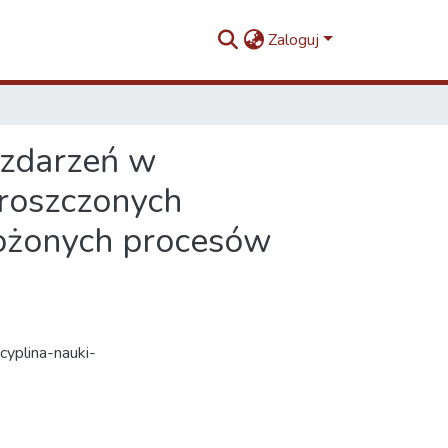
Zaloguj
 zdarzeń w
proszczonych
łożonych procesów
scyplina-nauki-