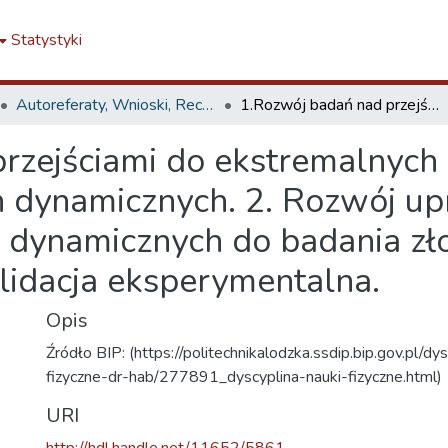
Statystyki
Autoreferaty, Wnioski, Recenzje
1.Rozwój badań nad przejściami do ekstremalnych zdarzeń w nieliniowych układach dynamicznych. 2. Rozwój uproszczonych nieliniowych układów dynamicznych do badania złożonych procesów neuronowych i ich walidacja eksperymentalna.
rzejściami do ekstremalnych
h dynamicznych. 2. Rozwój u
w dynamicznych do badania z
lidacja eksperymentalna.
Opis
Źródło BIP: (https://politechnikalodzka.ssdip.bip.gov.pl/dy
fizyczne-dr-hab/277891_dyscyplina-nauki-fizyczne.html)
URI