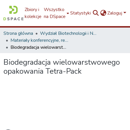
Zbiory i
Wszystko
Statystyki
Zaloguj
kolekcje
na DSpace
Strona główna
Wydział Biotechnologii i Nauk o Żywności / Faculty of Biotechnology and Food Sciences / W5
Materiały konferencyjne, referaty (WBNŻ)
Biodegradacja wielowarstwowego opakowania Tetra-Pack
Biodegradacja wielowarstwowego
opakowania Tetra-Pack
wanie...