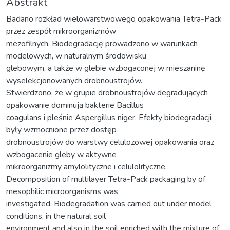
Abstrakt
Badano rozkład wielowarstwowego opakowania Tetra-Pack
przez zespół mikroorganizmów
mezofilnych. Biodegradację prowadzono w warunkach
modelowych, w naturalnym środowisku
glebowym, a także w glebie wzbogaconej w mieszaninę
wyselekcjonowanych drobnoustrojów.
Stwierdzono, że w grupie drobnoustrojów degradujących
opakowanie dominują bakterie Bacillus
coagulans i pleśnie Aspergillus niger. Efekty biodegradacji
były wzmocnione przez dostęp
drobnoustrojów do warstwy celulozowej opakowania oraz
wzbogacenie gleby w aktywne
mikroorganizmy amylolityczne i celulolityczne.
Decomposition of multilayer Tetra-Pack packaging by of
mesophilic microorganisms was
investigated. Biodegradation was carried out under model
conditions, in the natural soil
environment and also in the soil enriched with the mixture of