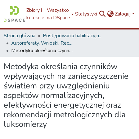
Zbiory i
Wszystko
Statystyki
Zaloguj
kolekcje
na DSpace
Strona główna
Postępowania habilitacyjne / Post-doctoral Dissertations - proceedings
Autoreferaty, Wnioski, Recenzje
Metodyka określania czynników wpływających na zanieczyszczenie światłem przy uwzględnieniu aspektów normalizacyjnych, efektywności energetycznej oraz rekomendacji metrologicznych dla luksomierzy
Metodyka określania czynników
wpływających na zanieczyszczenie
światłem przy uwzględnieniu
aspektów normalizacyjnych,
efektywności energetycznej oraz
rekomendacji metrologicznych dla
luksomierzy