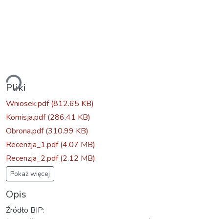
nie...
Pliki
Wniosek.pdf
(812.65 KB)
Komisja.pdf
(286.41 KB)
Obrona.pdf
(310.99 KB)
Recenzja_1.pdf
(4.07 MB)
Recenzja_2.pdf
(2.12 MB)
Pokaż więcej
Opis
Źródło BIP: