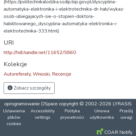
(https://politechnikalodzka.ssdip.bip.gov.pl/dyscyplina-
automatyka-elektronika-i-elektrotechnika-dr-hab/wykaz-
osob-ubiegajacych-sie-o-stopien-doktora-
habilitowanego_dyscyplina-automatyka-elektronika-i-
elektrotechnika-333.html)
URI
http://hdl.handle.net/11652/5860
Kolekcje
Autoreferaty, Wnioski, Recenzje
Zobacz szczegóły
oprogramowanie DSpace
copyright © 2002-2026
LYRASIS
Ustawienia
Accessibility
Polityka
Umowa
Prześlij
plików
settings
prywatności
użytkownika
uwagi
cookies
COAR Notify