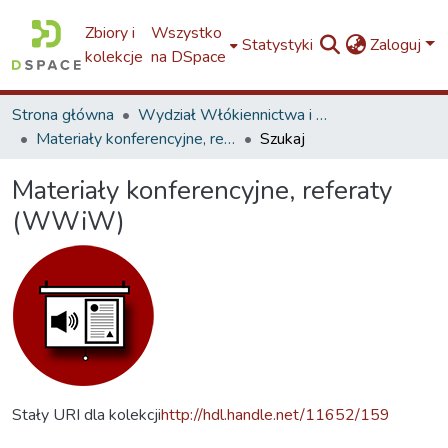
Zbiory i
Wszystko
Statystyki
Zaloguj
kolekcje
na DSpace
Strona główna
Wydział Włókiennictwa i Wzornictwa / Faculty of Textiles and Design / W4
Materiały konferencyjne, referaty (WWiW)
Szukaj
Materiały konferencyjne, referaty
(WWiW)
Stały URI dla kolekcji
http://hdl.handle.net/11652/159