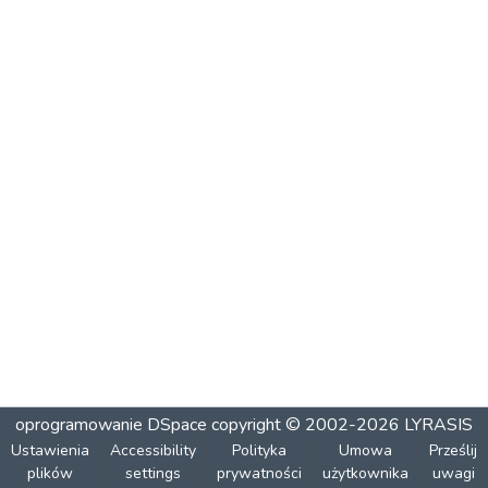
oprogramowanie DSpace
copyright © 2002-2026
LYRASIS
Ustawienia
Accessibility
Polityka
Umowa
Prześlij
plików
settings
prywatności
użytkownika
uwagi