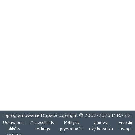
oprogramowanie DSpace
copyright © 2002-2026
LYRASIS
Ustawienia
Accessibility
Polityka
Umowa
Prześlij
plików
settings
prywatności
użytkownika
uwagi