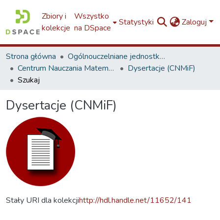
Zbiory i
Wszystko
Statystyki
Zaloguj
kolekcje
na DSpace
Strona główna
Ogólnouczelniane jednostki organizacyjne i inne PŁ / Other TUL Units
Centrum Nauczania Matematyki i Fizyki
Dysertacje (CNMiF)
Szukaj
Dysertacje (CNMiF)
Stały URI dla kolekcji
http://hdl.handle.net/11652/141