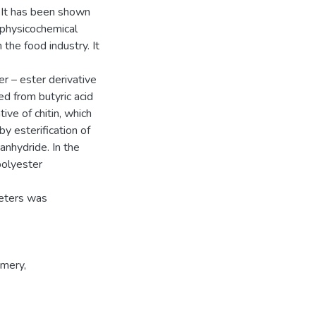
 It has been shown
d physicochemical
the food industry. It
r – ester derivative
ed from butyric acid
tive of chitin, which
y esterification of
 anhydride. In the
polyester
meters was
imery
,