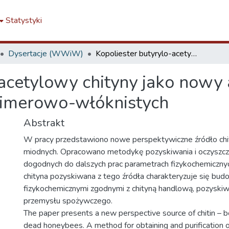
Statystyki
Dysertacje (WWiW)
Kopoliester butyrylo-acetylowy chityny jako nowy aktywny składnik nanokompozytów polimerowo-włóknistych
-acetylowy chityny jako nowy
imerowo-włóknistych
Abstrakt
W pracy przedstawiono nowe perspektywiczne źródło chit
miodnych. Opracowano metodykę pozyskiwania i oczyszcza
dogodnych do dalszych prac parametrach fizykochemiczny
chityna pozyskiwana z tego źródła charakteryzuje się bud
fizykochemicznymi zgodnymi z chityną handlową, pozysk
przemysłu spożywczego.
The paper presents a new perspective source of chitin – bo
dead honeybees. A method for obtaining and purification of 