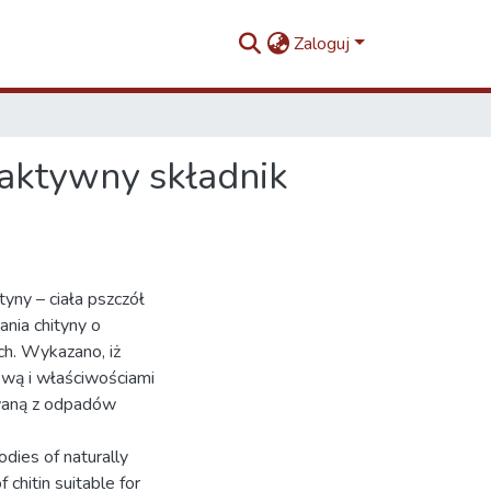
Zaloguj
 aktywny składnik
yny – ciała pszczół
nia chityny o
ch. Wykazano, iż
ową i właściwościami
iwaną z odpadów
dies of naturally
chitin suitable for