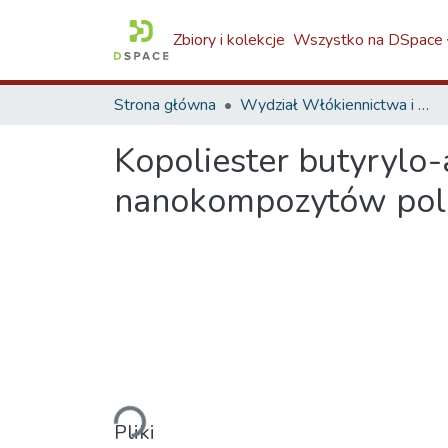
Zbiory i kolekcje
Wszystko na DSpace
Strona główna
Wydział Włókiennictwa i Wzornictwa / Faculty of Textiles and Design / W4
Kopoliester butyrylo
nanokompozytów pol
Ładowanie...
Pliki