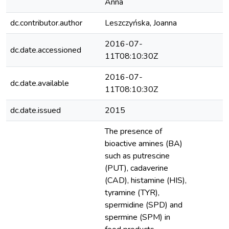
Anna
dc.contributor.author
Leszczyńska, Joanna
2016-07-
dc.date.accessioned
11T08:10:30Z
2016-07-
dc.date.available
11T08:10:30Z
dc.date.issued
2015
The presence of
bioactive amines (BA)
such as putrescine
(PUT), cadaverine
(CAD), histamine (HIS),
tyramine (TYR),
spermidine (SPD) and
spermine (SPM) in