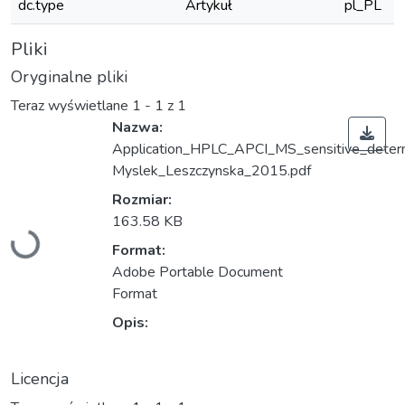
dc.type
Artykuł
pl_PL
Pliki
Oryginalne pliki
Teraz wyświetlane
1 - 1 z 1
Nazwa:
Application_HPLC_APCI_MS_sensitive_deter
Myslek_Leszczynska_2015.pdf
Rozmiar:
163.58 KB
Ładowanie...
Format:
Adobe Portable Document
Format
Opis:
Licencja