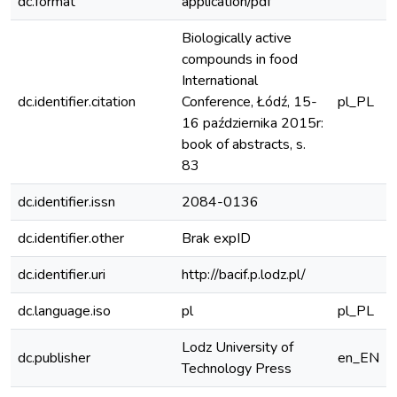
dc.format
application/pdf
Biologically active
compounds in food
International
dc.identifier.citation
Conference, Łódź, 15-
pl_PL
16 października 2015r:
book of abstracts, s.
83
dc.identifier.issn
2084-0136
dc.identifier.other
Brak expID
dc.identifier.uri
http://bacif.p.lodz.pl/
dc.language.iso
pl
pl_PL
Lodz University of
dc.publisher
en_EN
Technology Press