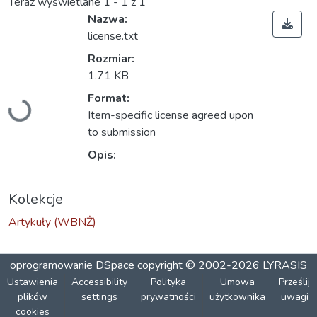
Teraz wyświetlane
1 - 1 z 1
Nazwa:
license.txt
Rozmiar:
1.71 KB
Ładowanie...
Format:
Item-specific license agreed upon
to submission
Opis:
Kolekcje
Artykuły (WBNŻ)
oprogramowanie DSpace
copyright © 2002-2026
LYRASIS
Ustawienia
Accessibility
Polityka
Umowa
Prześlij
plików
settings
prywatności
użytkownika
uwagi
cookies