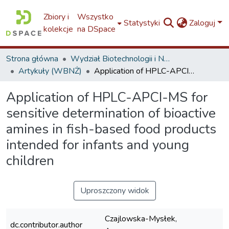
Zbiory i
Wszystko
Statystyki
Zaloguj
kolekcje
na DSpace
Strona główna
Wydział Biotechnologii i Nauk o Żywności / Faculty of Biotechnology and Food Sciences / W5
Artykuły (WBNŻ)
Application of HPLC-APCI-MS for sensitive determination of bioactive amines in fish-based food products intended for infants and young children
Application of HPLC-APCI-MS for
sensitive determination of bioactive
amines in fish-based food products
intended for infants and young
children
Uproszczony widok
Czajlowska-Mysłek,
dc.contributor.author