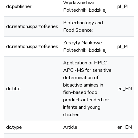
Wydawnictwa
dc.publisher
pl_PL
Politechniki Łódzkiej
Biotechnology and
dc.relation.ispartofseries
Food Science;
Zeszyty Naukowe
dc.relation.ispartofseries
pl_PL
Politechniki Łódzkiej
Application of HPLC-
APCI-MS for sensitive
determination of
bioactive amines in
dc.title
en_EN
fish-based food
products intended for
infants and young
children
dc.type
Article
en_EN