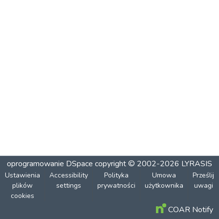
oprogramowanie DSpace
copyright © 2002-2026
LYRASIS
Ustawienia
Accessibility
Polityka
Umowa
Prześlij
plików
settings
prywatności
użytkownika
uwagi
cookies
COAR Notify