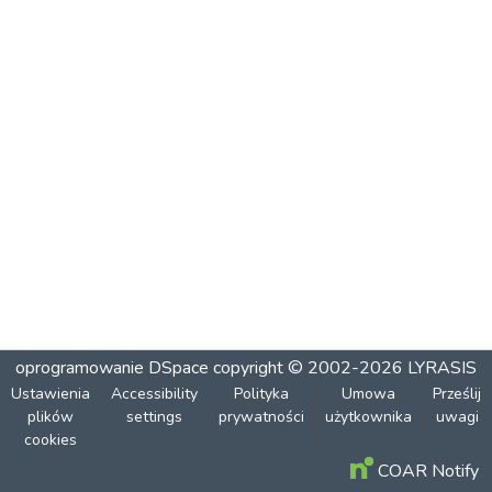
oprogramowanie DSpace
copyright © 2002-2026
LYRASIS
Ustawienia
Accessibility
Polityka
Umowa
Prześlij
plików
settings
prywatności
użytkownika
uwagi
cookies
COAR Notify