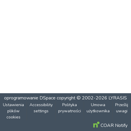
oprogramowanie DSpace
copyright © 2002-2026
LYRASIS
Ustawienia
Accessibility
Polityka
Umowa
Prześlij
plików
settings
prywatności
użytkownika
uwagi
cookies
COAR Notify