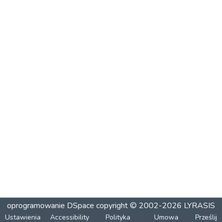
oprogramowanie DSpace
copyright © 2002-2026
LYRASIS
Ustawienia
Accessibility
Polityka
Umowa
Prześlij