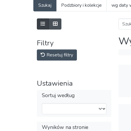
Szukaj
Podzbiory i kolekcje
wg daty 
Wy
Filtry
Resetuj filtry
Ustawienia
Sortuj według
Wyników na stronie