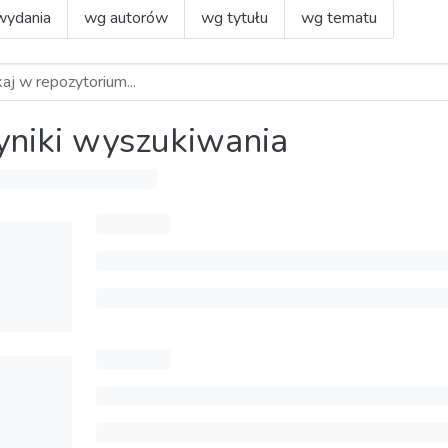
wydania
wg autorów
wg tytułu
wg tematu
niki wyszukiwania