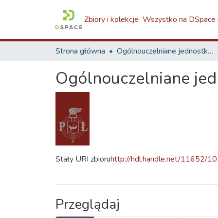
Zbiory i kolekcje
Wszystko na DSpace
Strona główna
Ogólnouczelniane jednostki organizacyjne i inne PŁ / Other TUL Units
Ogólnouczelniane jedn
Stały URI zbioru
http://hdl.handle.net/11652/10
Przeglądaj