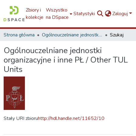
Zbiory i
Wszystko
Statystyki
Zaloguj
kolekcje
na DSpace
Strona główna
Ogólnouczelniane jednostki organizacyjne i inne PŁ / Other TUL Units
Szukaj
Ogólnouczelniane jednostki
organizacyjne i inne PŁ / Other TUL
Units
Stały URI zbioru
http://hdl.handle.net/11652/10