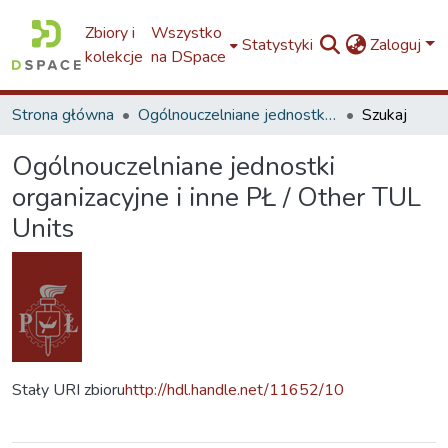
Zbiory i
Wszystko
Statystyki
Zaloguj
kolekcje
na DSpace
Strona główna
Ogólnouczelniane jednostki organizacyjne i inne PŁ / Other TUL Units
Szukaj
Ogólnouczelniane jednostki
organizacyjne i inne PŁ / Other TUL
Units
Stały URI zbioru
http://hdl.handle.net/11652/10