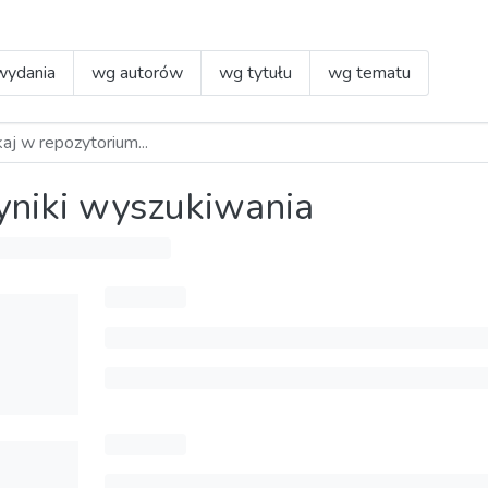
wydania
wg autorów
wg tytułu
wg tematu
niki wyszukiwania