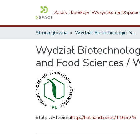
Zbiory i kolekcje
Wszystko na DSpace
Strona główna
Wydział Biotechnologii i Nauk o Żywności / Faculty of Biotechnology and Food Sciences / W5
Wydział Biotechnologi
and Food Sciences / 
Stały URI zbioru
http://hdl.handle.net/11652/5