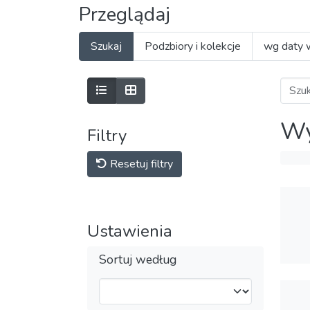
Przeglądaj
Szukaj
Podzbiory i kolekcje
wg daty 
Wy
Filtry
Resetuj filtry
Ustawienia
Sortuj według