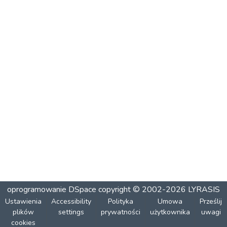
oprogramowanie DSpace
copyright © 2002-2026
LYRASIS
Ustawienia
Accessibility
Polityka
Umowa
Prześlij
plików
settings
prywatności
użytkownika
uwagi
cookies