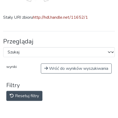
Stały URI zbioru
http://hdl.handle.net/11652/1
Przeglądaj
wyniki
Wróć do wyników wyszukiwania
Filtry
Resetuj filtry