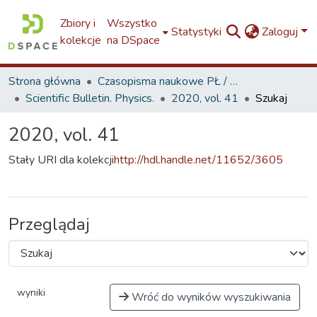
Zbiory i
Wszystko
Statystyki
Zaloguj
kolekcje
na DSpace
Strona główna
Czasopisma naukowe PŁ / TUL Scientific Journals
Scientific Bulletin. Physics.
2020, vol. 41
Szukaj
2020, vol. 41
Stały URI dla kolekcji
http://hdl.handle.net/11652/3605
Przeglądaj
wyniki
Wróć do wyników wyszukiwania