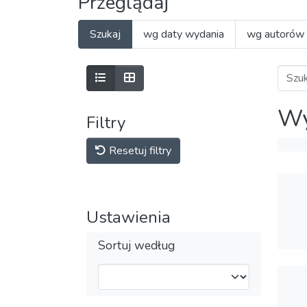
Przeglądaj
Szukaj
wg daty wydania
wg autorów
Wy
Filtry
Resetuj filtry
Ustawienia
Sortuj według