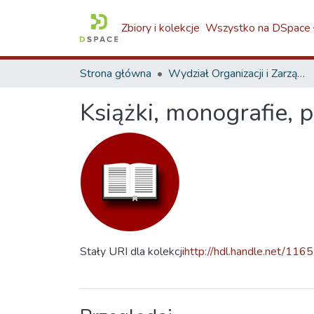
Zbiory i kolekcje
Wszystko na DSpace
Strona główna
Wydział Organizacji i Zarządzania / Faculty of Organization and Management / W8
Książki, monografie, 
Stały URI dla kolekcji
http://hdl.handle.net/116