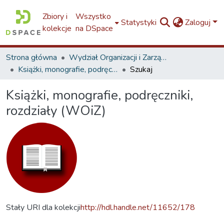
Zbiory i
Wszystko
Statystyki
Zaloguj
kolekcje
na DSpace
Strona główna
Wydział Organizacji i Zarządzania / Faculty of Organization and Management / W8
Książki, monografie, podręczniki, rozdziały (WOiZ)
Szukaj
Książki, monografie, podręczniki,
rozdziały (WOiZ)
Stały URI dla kolekcji
http://hdl.handle.net/11652/178