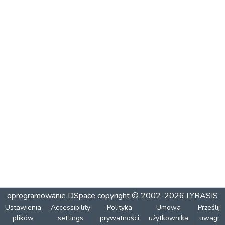
oprogramowanie DSpace
copyright © 2002-2026
LYRASIS
Ustawienia
Accessibility
Polityka
Umowa
Prześlij
plików
settings
prywatności
użytkownika
uwagi